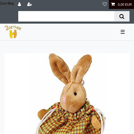
Zum Blog
0,00 EUR
☰