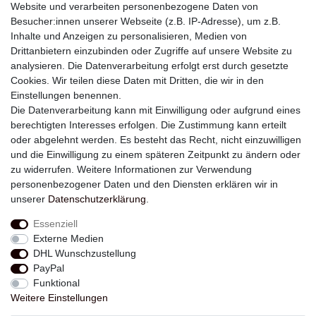
Website und verarbeiten personenbezogene Daten von
Besucher:innen unserer Webseite (z.B. IP-Adresse), um z.B.
Inhalte und Anzeigen zu personalisieren, Medien von
Drittanbietern einzubinden oder Zugriffe auf unsere Website zu
analysieren. Die Datenverarbeitung erfolgt erst durch gesetzte
Newsletter
Cookies. Wir teilen diese Daten mit Dritten, die wir in den
Einstellungen benennen.
E-MAIL **
Die Datenverarbeitung kann mit Einwilligung oder aufgrund eines
berechtigten Interesses erfolgen. Die Zustimmung kann erteilt
Hiermit bestätige ich, dass ich die
Daten­schutz­erklärung
gelesen habe. Meine
oder abgelehnt werden. Es besteht das Recht, nicht einzuwilligen
Einwilligung kann ich jederzeit widerrufen.**
und die Einwilligung zu einem späteren Zeitpunkt zu ändern oder
zu widerrufen. Weitere Informationen zur Verwendung
Abonnieren
personenbezogener Daten und den Diensten erklären wir in
unserer
Daten­schutz­erklärung
.
** Hierbei handelt es sich um ein Pflichtfeld.
Essenziell
Externe Medien
Widerrufs­recht
Widerrufs­formular
Impressum
DHL Wunschzustellung
PayPal
Funktional
Daten­schutz­erklärung
AGB
Kontakt
Weitere Einstellungen