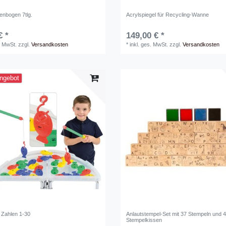
enbogen 7tlg.
Acrylspiegel für Recycling-Wanne
€ *
149,00 € *
. MwSt.
zzgl.
Versandkosten
*
inkl. ges. MwSt.
zzgl.
Versandkosten
ngebot
l Zahlen 1-30
Anlautstempel-Set mit 37 Stempeln und 
Stempelkissen