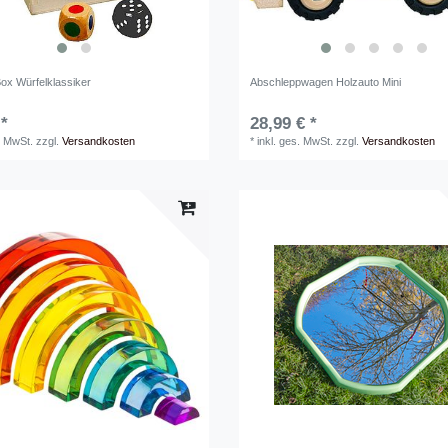
Box Würfelklassiker
Abschleppwagen Holzauto Mini
 *
28,99 € *
. MwSt.
zzgl.
Versandkosten
*
inkl. ges. MwSt.
zzgl.
Versandkosten