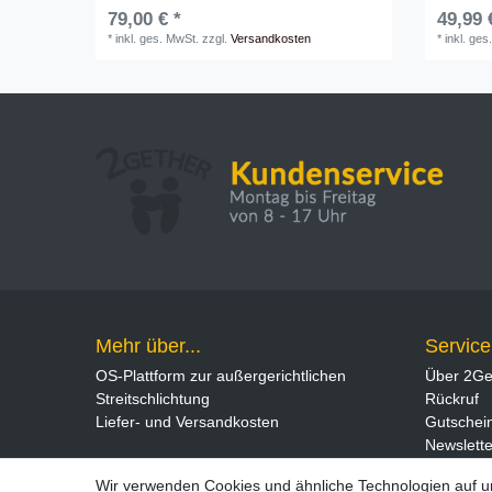
79,00 € *
49,99 
*
inkl. ges. MwSt.
zzgl.
Versandkosten
*
inkl. ges
Mehr über...
Service
OS-Plattform zur außergerichtlichen
Über 2Ge
Streitschlichtung
Rückruf
Liefer- und Versandkosten
Gutschei
Newslette
Wir verwenden Cookies und ähnliche Technologien auf 