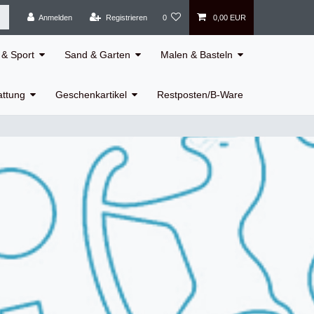
Anmelden
Registrieren
0
0,00 EUR
& Sport
Sand & Garten
Malen & Basteln
attung
Geschenkartikel
Restposten/B-Ware