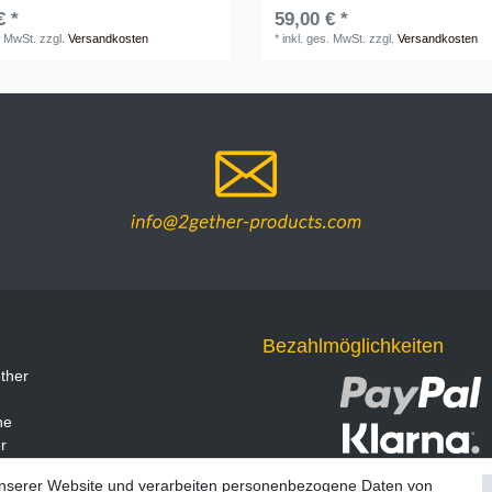
€ *
59,00 € *
. MwSt.
zzgl.
Versandkosten
*
inkl. ges. MwSt.
zzgl.
Versandkosten
Bezahlmöglichkeiten
ther
ne
r
unserer Website und verarbeiten personenbezogene Daten von