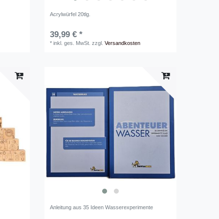
Acrylwürfel 20tlg.
39,99 € *
*
inkl. ges. MwSt.
zzgl.
Versandkosten
4
Anleitung aus 35 Ideen Wasserexperimente