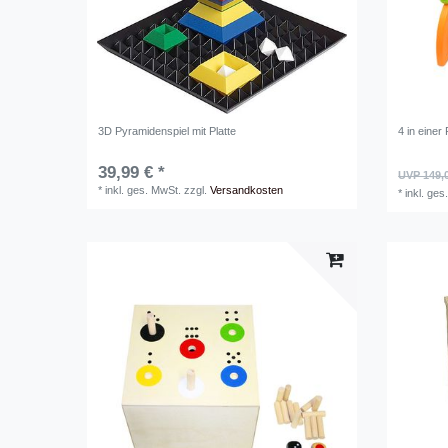
3D Pyramidenspiel mit Platte
4 in einer
39,99 € *
UVP 149,
*
inkl. ges. MwSt.
zzgl.
Versandkosten
*
inkl. ges