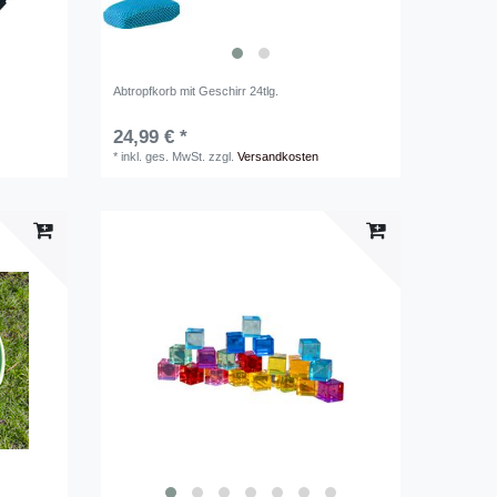
Abtropfkorb mit Geschirr 24tlg.
24,99 € *
*
inkl. ges. MwSt.
zzgl.
Versandkosten