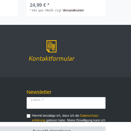
24,99 € *
*
inkl. ges. MwSt.
zzgl.
Versandkosten
Newsletter
E-MAIL **
Hiermit bestätige ich, dass ich die
Daten­schutz­
erklärung
gelesen habe. Meine Einwilligung kann ich
jederzeit widerrufen.**