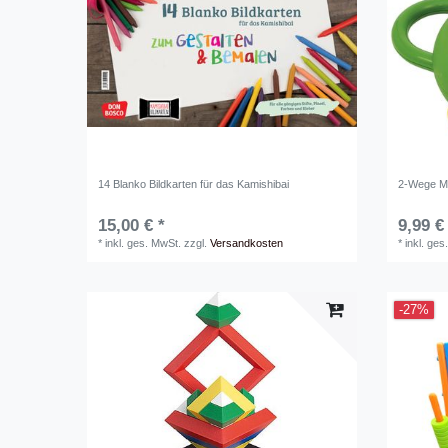
14 Blanko Bildkarten für das Kamishibai
2-Wege M
15,00 € *
9,99 €
*
inkl. ges. MwSt.
zzgl.
Versandkosten
*
inkl. ges
-27%