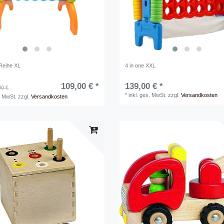
 Reihe XL
4 in one XXL
109,00 € *
139,00 € *
00 €
*
inkl. ges. MwSt.
zzgl.
Versandkosten
. MwSt.
zzgl.
Versandkosten