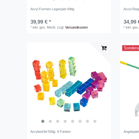
Acryl Formen Legespiel 49tlg.
Acryl-Reg
39,99 € *
34,99 
*
inkl. ges. MwSt.
zzgl.
Versandkosten
*
inkl. ges
Sondera
Acrylwürfel 50tlg. 8 Farben
Angelspie