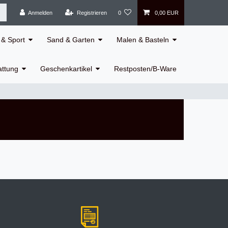
Anmelden
Registrieren
0
0,00 EUR
& Sport
Sand & Garten
Malen & Basteln
attung
Geschenkartikel
Restposten/B-Ware