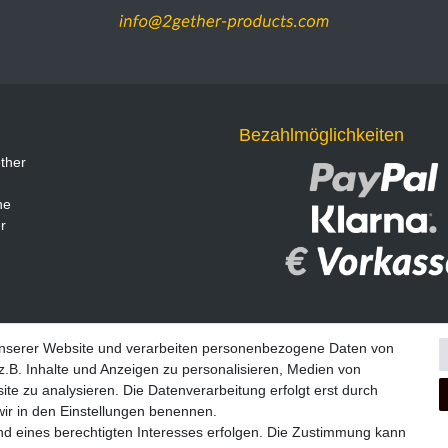
Bezahlmöglichkeiten
ther
ne
r
unserer Website und verarbeiten personenbezogene Daten von
.B. Inhalte und Anzeigen zu personalisieren, Medien von
ite zu analysieren. Die Datenverarbeitung erfolgt erst durch
Widerrufs­formular
Impressum
Daten­schutz­erklärung
A
 wir in den Einstellungen benennen.
nd eines berechtigten Interesses erfolgen. Die Zustimmung kann