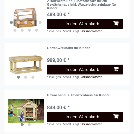
2 Holzbeete und Zusatzaufsatz für ein
Gewächshaus inkl. Wurzelschutzeinlage für
Kinder
499,00 € *
In den Warenkorb
*
inkl. ges. MwSt.
zzgl.
Versandkosten
Gartenwerkbank für Kinder
999,00 € *
In den Warenkorb
*
inkl. ges. MwSt.
zzgl.
Versandkosten
Gewächshaus, Pflanzenhaus für Kinder
849,00 € *
In den Warenkorb
*
inkl. ges. MwSt.
zzgl.
Versandkosten