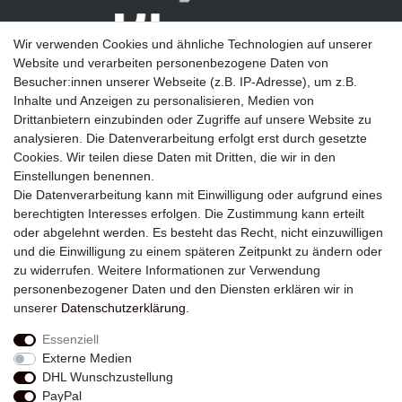
Wir verwenden Cookies und ähnliche Technologien auf unserer
Website und verarbeiten personenbezogene Daten von
Besucher:innen unserer Webseite (z.B. IP-Adresse), um z.B.
Inhalte und Anzeigen zu personalisieren, Medien von
Drittanbietern einzubinden oder Zugriffe auf unsere Website zu
analysieren. Die Datenverarbeitung erfolgt erst durch gesetzte
Newsletter
Cookies. Wir teilen diese Daten mit Dritten, die wir in den
Einstellungen benennen.
E-MAIL **
Die Datenverarbeitung kann mit Einwilligung oder aufgrund eines
berechtigten Interesses erfolgen. Die Zustimmung kann erteilt
Hiermit bestätige ich, dass ich die
Daten­schutz­erklärung
gelesen habe. Meine
oder abgelehnt werden. Es besteht das Recht, nicht einzuwilligen
Einwilligung kann ich jederzeit widerrufen.**
und die Einwilligung zu einem späteren Zeitpunkt zu ändern oder
zu widerrufen. Weitere Informationen zur Verwendung
Abonnieren
personenbezogener Daten und den Diensten erklären wir in
unserer
Daten­schutz­erklärung
.
** Hierbei handelt es sich um ein Pflichtfeld.
Essenziell
Externe Medien
Widerrufs­recht
Widerrufs­formular
Impressum
DHL Wunschzustellung
PayPal