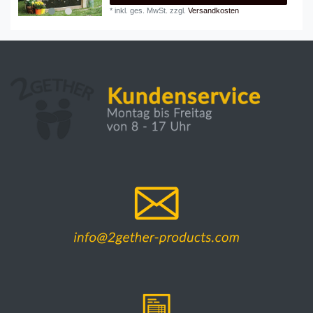
*
inkl. ges. MwSt.
zzgl.
Versandkosten