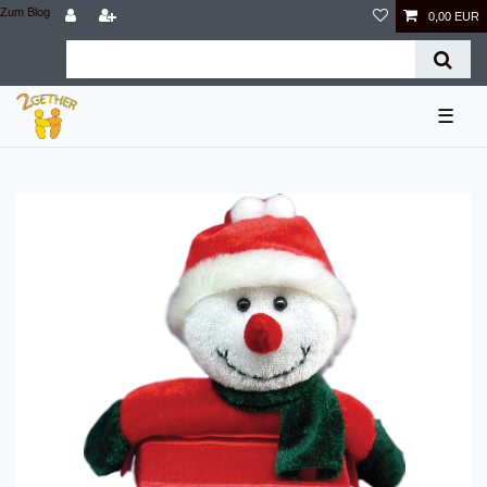
Zum Blog
0,00 EUR
☰