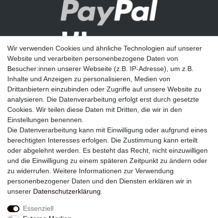
Wir verwenden Cookies und ähnliche Technologien auf unserer
Website und verarbeiten personenbezogene Daten von
Besucher:innen unserer Webseite (z.B. IP-Adresse), um z.B.
Inhalte und Anzeigen zu personalisieren, Medien von
Drittanbietern einzubinden oder Zugriffe auf unsere Website zu
analysieren. Die Datenverarbeitung erfolgt erst durch gesetzte
Newsletter
Cookies. Wir teilen diese Daten mit Dritten, die wir in den
Einstellungen benennen.
E-MAIL **
Die Datenverarbeitung kann mit Einwilligung oder aufgrund eines
berechtigten Interesses erfolgen. Die Zustimmung kann erteilt
Hiermit bestätige ich, dass ich die
Daten­schutz­erklärung
gelesen habe. Meine
oder abgelehnt werden. Es besteht das Recht, nicht einzuwilligen
Einwilligung kann ich jederzeit widerrufen.**
und die Einwilligung zu einem späteren Zeitpunkt zu ändern oder
zu widerrufen. Weitere Informationen zur Verwendung
Abonnieren
personenbezogener Daten und den Diensten erklären wir in
unserer
Daten­schutz­erklärung
.
** Hierbei handelt es sich um ein Pflichtfeld.
Essenziell