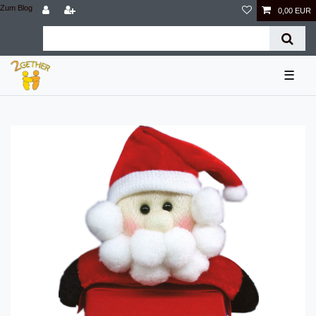
Zum Blog
0,00 EUR
☰