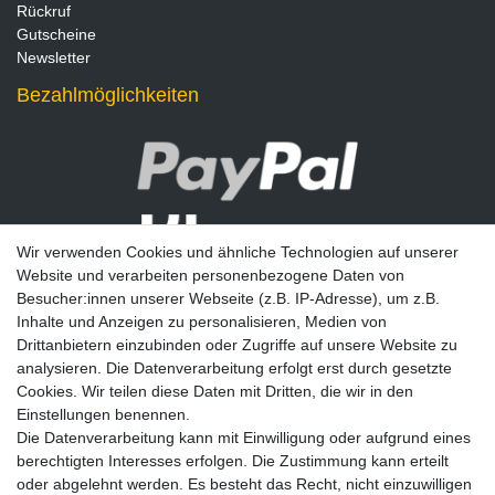
Rückruf
Gutscheine
Newsletter
Bezahlmöglichkeiten
Wir verwenden Cookies und ähnliche Technologien auf unserer
Website und verarbeiten personenbezogene Daten von
Besucher:innen unserer Webseite (z.B. IP-Adresse), um z.B.
Inhalte und Anzeigen zu personalisieren, Medien von
Drittanbietern einzubinden oder Zugriffe auf unsere Website zu
analysieren. Die Datenverarbeitung erfolgt erst durch gesetzte
Newsletter
Cookies. Wir teilen diese Daten mit Dritten, die wir in den
Einstellungen benennen.
E-MAIL **
Die Datenverarbeitung kann mit Einwilligung oder aufgrund eines
berechtigten Interesses erfolgen. Die Zustimmung kann erteilt
Hiermit bestätige ich, dass ich die
Daten­schutz­erklärung
gelesen habe. Meine
oder abgelehnt werden. Es besteht das Recht, nicht einzuwilligen
Einwilligung kann ich jederzeit widerrufen.**