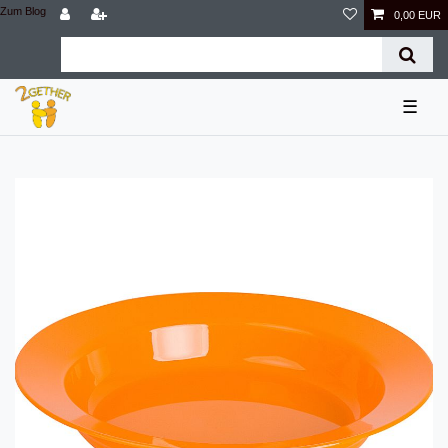
Zum Blog
0,00 EUR
☰