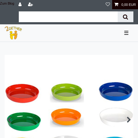
Zum Blog
0,00 EUR
☰