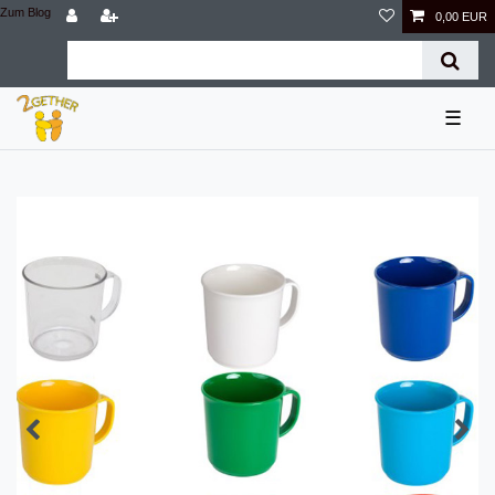
Zum Blog
0,00 EUR
☰