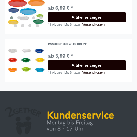
ab 6,99 € *
Artikel anzeigen
*
inkl. ges. MwSt.
zzgl.
Versandkosten
Essteller tief Ø 19 cm PP
ab 5,99 € *
Artikel anzeigen
*
inkl. ges. MwSt.
zzgl.
Versandkosten