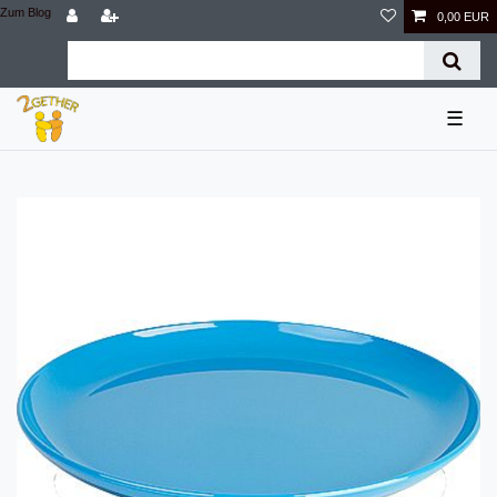
Zum Blog
0,00 EUR
☰