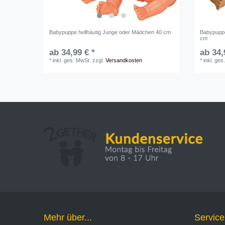
Babypuppe hellhäutig Junge oder Mädchen 40 cm
Babypuppe
cm
ab 34,99 € *
ab 34,
*
inkl. ges. MwSt.
zzgl.
Versandkosten
*
inkl. ges
Mehr über...
Service