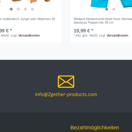
 südländisch Junge oder Mädchen 40
Miniland Kleiderkombi Kleid Hose Stirnb
blau/grau Puppen bis 38 cm
99 € *
19,99 € *
. MwSt.
zzgl.
Versandkosten
*
inkl. ges. MwSt.
zzgl.
Versandkosten
Bezahlmöglichkeiten