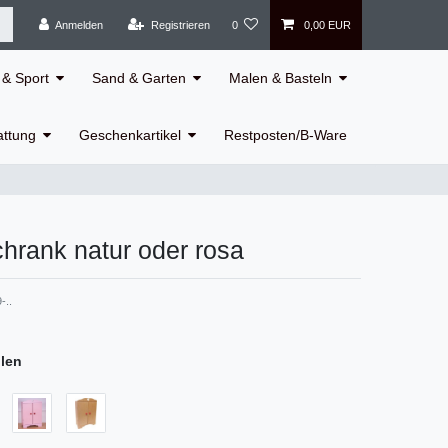
Anmelden
Registrieren
0
0,00 EUR
& Sport
Sand & Garten
Malen & Basteln
attung
Geschenkartikel
Restposten/B-Ware
hrank natur oder rosa
-..
hlen