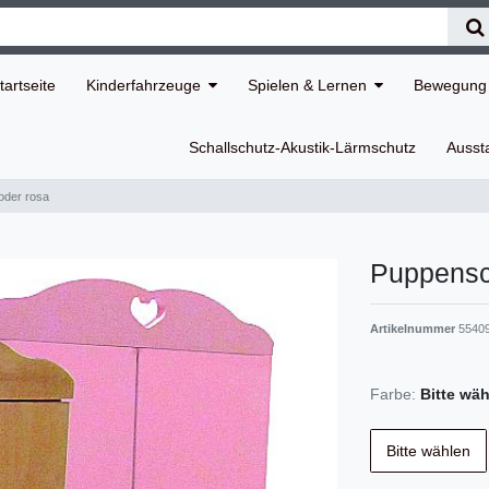
tartseite
Kinderfahrzeuge
Spielen & Lernen
Bewegung 
Schallschutz-Akustik-Lärmschutz
Ausst
oder rosa
Puppensc
Artikelnummer
55409
Farbe:
Bitte wä
Bitte wählen