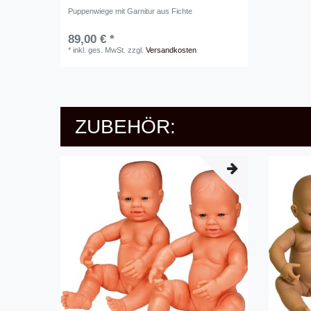
Puppenwiege mit Garnitur aus Fichte
89,00 € *
*
inkl. ges. MwSt.
zzgl.
Versandkosten
ZUBEHÖR: