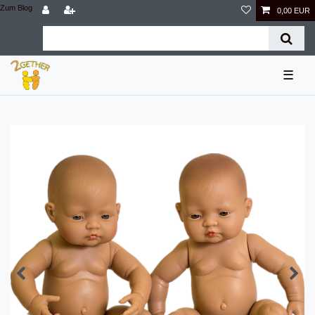
Zum Blog
0,00 EUR
☰