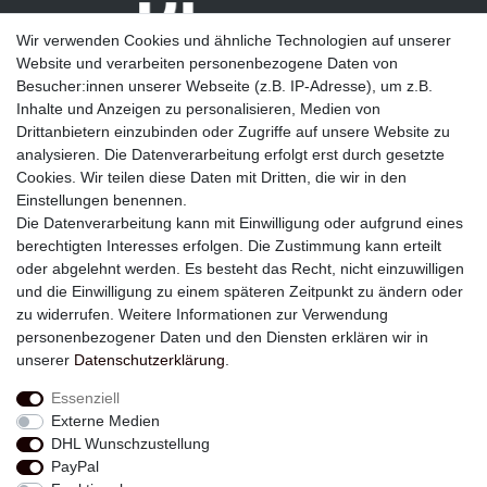
Wir verwenden Cookies und ähnliche Technologien auf unserer
Website und verarbeiten personenbezogene Daten von
Besucher:innen unserer Webseite (z.B. IP-Adresse), um z.B.
Inhalte und Anzeigen zu personalisieren, Medien von
Drittanbietern einzubinden oder Zugriffe auf unsere Website zu
analysieren. Die Datenverarbeitung erfolgt erst durch gesetzte
Newsletter
Cookies. Wir teilen diese Daten mit Dritten, die wir in den
Einstellungen benennen.
E-MAIL **
Die Datenverarbeitung kann mit Einwilligung oder aufgrund eines
berechtigten Interesses erfolgen. Die Zustimmung kann erteilt
Hiermit bestätige ich, dass ich die
Daten­schutz­erklärung
gelesen habe. Meine
oder abgelehnt werden. Es besteht das Recht, nicht einzuwilligen
Einwilligung kann ich jederzeit widerrufen.**
und die Einwilligung zu einem späteren Zeitpunkt zu ändern oder
zu widerrufen. Weitere Informationen zur Verwendung
Abonnieren
personenbezogener Daten und den Diensten erklären wir in
unserer
Daten­schutz­erklärung
.
** Hierbei handelt es sich um ein Pflichtfeld.
Essenziell
Externe Medien
Widerrufs­recht
Widerrufs­formular
Impressum
DHL Wunschzustellung
PayPal