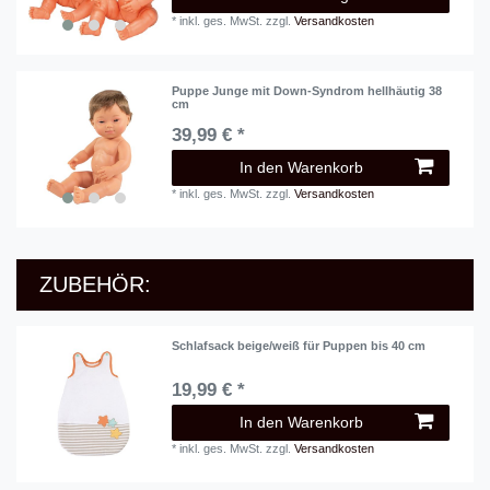
*
inkl. ges. MwSt.
zzgl.
Versandkosten
Puppe Junge mit Down-Syndrom hellhäutig 38
cm
39,99 € *
In den Warenkorb
*
inkl. ges. MwSt.
zzgl.
Versandkosten
ZUBEHÖR:
Schlafsack beige/weiß für Puppen bis 40 cm
19,99 € *
In den Warenkorb
*
inkl. ges. MwSt.
zzgl.
Versandkosten