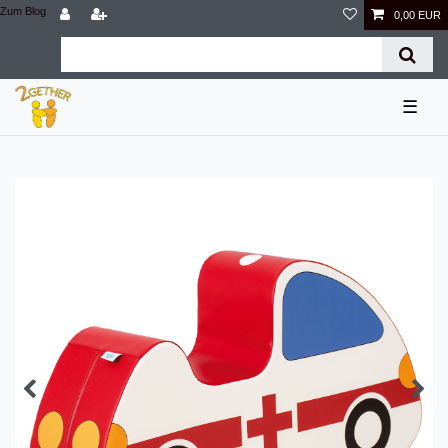
Zum Blog
0,00 EUR
☰