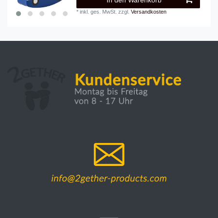
In den Warenkorb
*
inkl. ges. MwSt.
zzgl.
Versandkosten