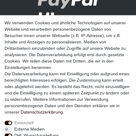
Wir verwenden Cookies und ähnliche Technologien auf unserer
Website und verarbeiten personenbezogene Daten von
Besucher:innen unserer Webseite (z.B. IP-Adresse), um z.B.
Inhalte und Anzeigen zu personalisieren, Medien von
Drittanbietern einzubinden oder Zugriffe auf unsere Website zu
analysieren. Die Datenverarbeitung erfolgt erst durch gesetzte
Newsletter
Cookies. Wir teilen diese Daten mit Dritten, die wir in den
Einstellungen benennen.
E-MAIL **
Die Datenverarbeitung kann mit Einwilligung oder aufgrund eines
berechtigten Interesses erfolgen. Die Zustimmung kann erteilt
Hiermit bestätige ich, dass ich die
Daten­schutz­erklärung
gelesen habe. Meine
oder abgelehnt werden. Es besteht das Recht, nicht einzuwilligen
Einwilligung kann ich jederzeit widerrufen.**
und die Einwilligung zu einem späteren Zeitpunkt zu ändern oder
zu widerrufen. Weitere Informationen zur Verwendung
Abonnieren
personenbezogener Daten und den Diensten erklären wir in
unserer
Daten­schutz­erklärung
.
** Hierbei handelt es sich um ein Pflichtfeld.
Essenziell
Externe Medien
Widerrufs­recht
Widerrufs­formular
Impressum
DHL Wunschzustellung