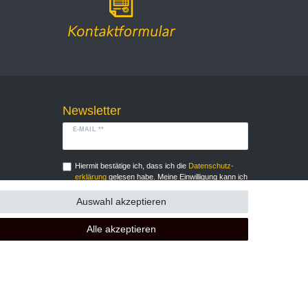
Newsletter
E-MAIL **
Hiermit bestätige ich, dass ich die
Daten­schutz­
erklärung
gelesen habe. Meine Einwilligung kann ich
jederzeit widerrufen.**
Auswahl akzeptieren
Abonnieren
Alle akzeptieren
** Hierbei handelt es sich um ein Pflichtfeld.
GB
Kontakt