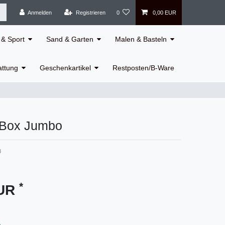
Anmelden
Registrieren
0
0,00 EUR
& Sport
Sand & Garten
Malen & Basteln
attung
Geschenkartikel
Restposten/B-Ware
e Box Jumbo
3
*
EUR