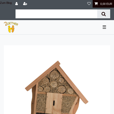
Zum Blog
0,00 EUR
☰