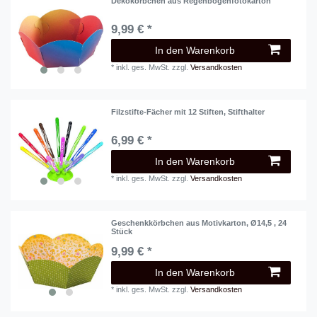
Dekokörbchen aus Regenbogenfotokarton
9,99 € *
In den Warenkorb
*
inkl. ges. MwSt.
zzgl.
Versandkosten
Filzstifte-Fächer mit 12 Stiften, Stifthalter
6,99 € *
In den Warenkorb
*
inkl. ges. MwSt.
zzgl.
Versandkosten
Geschenkkörbchen aus Motivkarton, Ø14,5 , 24
Stück
9,99 € *
In den Warenkorb
*
inkl. ges. MwSt.
zzgl.
Versandkosten