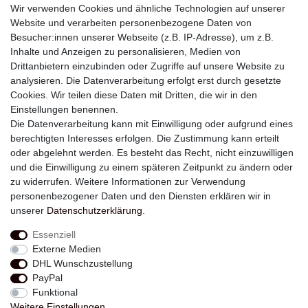
Wir verwenden Cookies und ähnliche Technologien auf unserer
Website und verarbeiten personenbezogene Daten von
Besucher:innen unserer Webseite (z.B. IP-Adresse), um z.B.
Inhalte und Anzeigen zu personalisieren, Medien von
Drittanbietern einzubinden oder Zugriffe auf unsere Website zu
analysieren. Die Datenverarbeitung erfolgt erst durch gesetzte
Newsletter
Cookies. Wir teilen diese Daten mit Dritten, die wir in den
Einstellungen benennen.
E-MAIL **
Die Datenverarbeitung kann mit Einwilligung oder aufgrund eines
berechtigten Interesses erfolgen. Die Zustimmung kann erteilt
Hiermit bestätige ich, dass ich die
Daten­schutz­erklärung
gelesen habe. Meine
oder abgelehnt werden. Es besteht das Recht, nicht einzuwilligen
Einwilligung kann ich jederzeit widerrufen.**
und die Einwilligung zu einem späteren Zeitpunkt zu ändern oder
zu widerrufen. Weitere Informationen zur Verwendung
Abonnieren
personenbezogener Daten und den Diensten erklären wir in
unserer
Daten­schutz­erklärung
.
** Hierbei handelt es sich um ein Pflichtfeld.
Essenziell
Externe Medien
Widerrufs­recht
Widerrufs­formular
Impressum
DHL Wunschzustellung
PayPal
Funktional
Daten­schutz­erklärung
AGB
Kontakt
Weitere Einstellungen