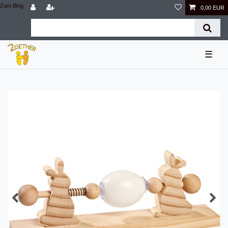
Zum Blog
0,00 EUR
☰