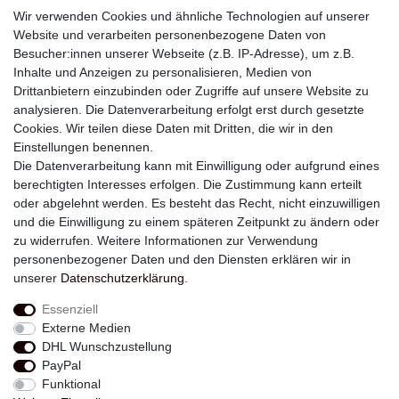
Wir verwenden Cookies und ähnliche Technologien auf unserer
Website und verarbeiten personenbezogene Daten von
Besucher:innen unserer Webseite (z.B. IP-Adresse), um z.B.
Inhalte und Anzeigen zu personalisieren, Medien von
Drittanbietern einzubinden oder Zugriffe auf unsere Website zu
analysieren. Die Datenverarbeitung erfolgt erst durch gesetzte
Newsletter
Cookies. Wir teilen diese Daten mit Dritten, die wir in den
Einstellungen benennen.
E-MAIL **
Die Datenverarbeitung kann mit Einwilligung oder aufgrund eines
berechtigten Interesses erfolgen. Die Zustimmung kann erteilt
Hiermit bestätige ich, dass ich die
Daten­schutz­erklärung
gelesen habe. Meine
oder abgelehnt werden. Es besteht das Recht, nicht einzuwilligen
Einwilligung kann ich jederzeit widerrufen.**
und die Einwilligung zu einem späteren Zeitpunkt zu ändern oder
zu widerrufen. Weitere Informationen zur Verwendung
Abonnieren
personenbezogener Daten und den Diensten erklären wir in
unserer
Daten­schutz­erklärung
.
** Hierbei handelt es sich um ein Pflichtfeld.
Essenziell
Externe Medien
Widerrufs­recht
Widerrufs­formular
Impressum
DHL Wunschzustellung
PayPal
Funktional
Daten­schutz­erklärung
AGB
Kontakt