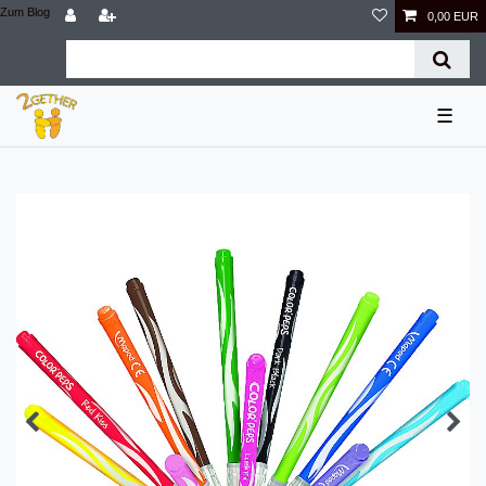
Zum Blog
0,00 EUR
☰