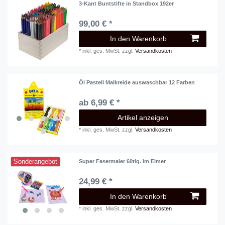
3-Kant Buntstifte in Standbox 192er
99,00 € *
In den Warenkorb
*
inkl. ges. MwSt.
zzgl.
Versandkosten
Öl Pastell Malkreide auswaschbar 12 Farben
ab 6,99 € *
Artikel anzeigen
*
inkl. ges. MwSt.
zzgl.
Versandkosten
Sonderangebot
Super Fasermaler 60tlg. im Eimer
24,99 € *
In den Warenkorb
*
inkl. ges. MwSt.
zzgl.
Versandkosten