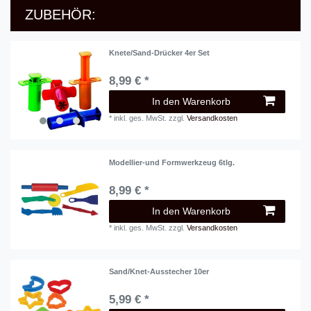
ZUBEHÖR:
Knete/Sand-Drücker 4er Set
8,99 € *
In den Warenkorb
*
inkl. ges. MwSt.
zzgl.
Versandkosten
Modellier-und Formwerkzeug 6tlg.
8,99 € *
In den Warenkorb
*
inkl. ges. MwSt.
zzgl.
Versandkosten
Sand/Knet-Ausstecher 10er
5,99 € *