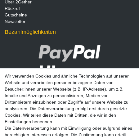
Über 2Gether
Rückruf
Gutscheine
Newsletter
Bezahlmöglichkeiten
Wir verwenden Cookies und ähnliche Technologien auf unserer
Website und verarbeiten personenbezogene Daten von
Besucher:innen unserer Webseite (z.B. IP-Adresse), um z.B.
Inhalte und Anzeigen zu personalisieren, Medien von
Drittanbietern einzubinden oder Zugriffe auf unsere Website zu
analysieren. Die Datenverarbeitung erfolgt erst durch gesetzte
Newsletter
Cookies. Wir teilen diese Daten mit Dritten, die wir in den
Einstellungen benennen.
E-MAIL **
Die Datenverarbeitung kann mit Einwilligung oder aufgrund eines
berechtigten Interesses erfolgen. Die Zustimmung kann erteilt
Hiermit bestätige ich, dass ich die
Daten­schutz­erklärung
gelesen habe. Meine