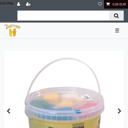
Zum Blog
0,00 EUR
☰