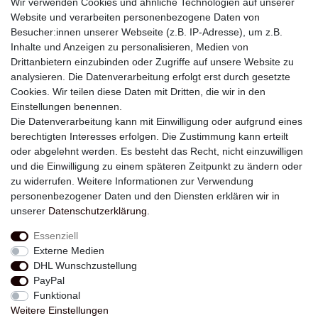
Wir verwenden Cookies und ähnliche Technologien auf unserer
Website und verarbeiten personenbezogene Daten von
Besucher:innen unserer Webseite (z.B. IP-Adresse), um z.B.
Inhalte und Anzeigen zu personalisieren, Medien von
Drittanbietern einzubinden oder Zugriffe auf unsere Website zu
analysieren. Die Datenverarbeitung erfolgt erst durch gesetzte
Newsletter
Cookies. Wir teilen diese Daten mit Dritten, die wir in den
Einstellungen benennen.
E-MAIL **
Die Datenverarbeitung kann mit Einwilligung oder aufgrund eines
berechtigten Interesses erfolgen. Die Zustimmung kann erteilt
Hiermit bestätige ich, dass ich die
Daten­schutz­erklärung
gelesen habe. Meine
oder abgelehnt werden. Es besteht das Recht, nicht einzuwilligen
Einwilligung kann ich jederzeit widerrufen.**
und die Einwilligung zu einem späteren Zeitpunkt zu ändern oder
zu widerrufen. Weitere Informationen zur Verwendung
Abonnieren
personenbezogener Daten und den Diensten erklären wir in
unserer
Daten­schutz­erklärung
.
** Hierbei handelt es sich um ein Pflichtfeld.
Essenziell
Externe Medien
Widerrufs­recht
Widerrufs­formular
Impressum
DHL Wunschzustellung
PayPal
Funktional
Daten­schutz­erklärung
AGB
Kontakt
Weitere Einstellungen