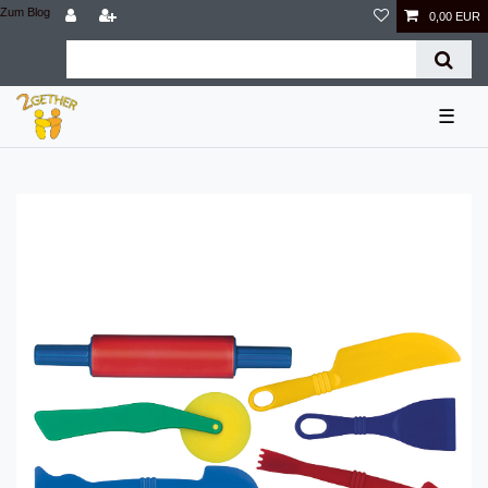
Zum Blog
0,00 EUR
☰