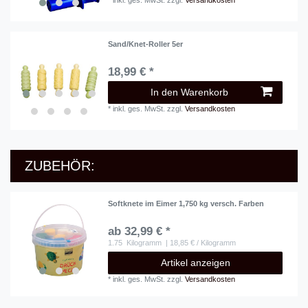
*
inkl. ges. MwSt.
zzgl.
Versandkosten
Sand/Knet-Roller 5er
18,99 € *
In den Warenkorb
*
inkl. ges. MwSt.
zzgl.
Versandkosten
ZUBEHÖR:
Softknete im Eimer 1,750 kg versch. Farben
ab 32,99 € *
1.75
Kilogramm
| 18,85 € / Kilogramm
Artikel anzeigen
*
inkl. ges. MwSt.
zzgl.
Versandkosten