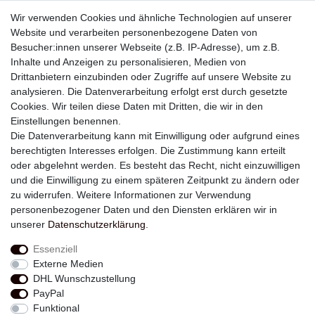
Wir verwenden Cookies und ähnliche Technologien auf unserer
Website und verarbeiten personenbezogene Daten von
Besucher:innen unserer Webseite (z.B. IP-Adresse), um z.B.
Inhalte und Anzeigen zu personalisieren, Medien von
Drittanbietern einzubinden oder Zugriffe auf unsere Website zu
analysieren. Die Datenverarbeitung erfolgt erst durch gesetzte
Newsletter
Cookies. Wir teilen diese Daten mit Dritten, die wir in den
Einstellungen benennen.
E-MAIL **
Die Datenverarbeitung kann mit Einwilligung oder aufgrund eines
berechtigten Interesses erfolgen. Die Zustimmung kann erteilt
Hiermit bestätige ich, dass ich die
Daten­schutz­erklärung
gelesen habe. Meine
oder abgelehnt werden. Es besteht das Recht, nicht einzuwilligen
Einwilligung kann ich jederzeit widerrufen.**
und die Einwilligung zu einem späteren Zeitpunkt zu ändern oder
zu widerrufen. Weitere Informationen zur Verwendung
Abonnieren
personenbezogener Daten und den Diensten erklären wir in
unserer
Daten­schutz­erklärung
.
** Hierbei handelt es sich um ein Pflichtfeld.
Essenziell
Externe Medien
Widerrufs­recht
Widerrufs­formular
Impressum
DHL Wunschzustellung
PayPal
Funktional