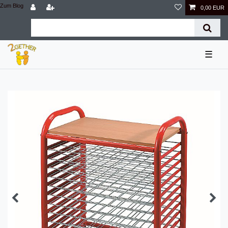
Zum Blog
0,00 EUR
☰