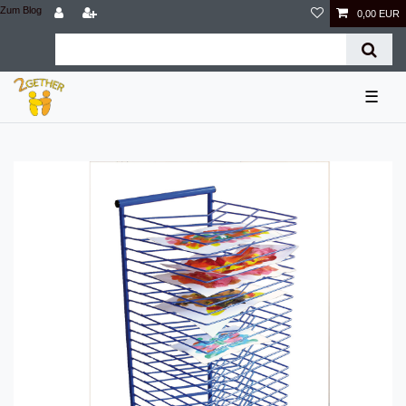
Zum Blog
0,00 EUR
☰