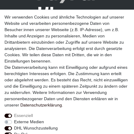
Wir verwenden Cookies und ähnliche Technologien auf unserer
Website und verarbeiten personenbezogene Daten von
Besucher:innen unserer Webseite (z.B. IP-Adresse), um z.B.
Inhalte und Anzeigen zu personalisieren, Medien von
Drittanbietern einzubinden oder Zugriffe auf unsere Website zu
analysieren. Die Datenverarbeitung erfolgt erst durch gesetzte
Newsletter
Cookies. Wir teilen diese Daten mit Dritten, die wir in den
Einstellungen benennen.
E-MAIL **
Die Datenverarbeitung kann mit Einwilligung oder aufgrund eines
berechtigten Interesses erfolgen. Die Zustimmung kann erteilt
Hiermit bestätige ich, dass ich die
Daten­schutz­erklärung
gelesen habe. Meine
oder abgelehnt werden. Es besteht das Recht, nicht einzuwilligen
Einwilligung kann ich jederzeit widerrufen.**
und die Einwilligung zu einem späteren Zeitpunkt zu ändern oder
zu widerrufen. Weitere Informationen zur Verwendung
Abonnieren
personenbezogener Daten und den Diensten erklären wir in
unserer
Daten­schutz­erklärung
.
** Hierbei handelt es sich um ein Pflichtfeld.
Essenziell
Externe Medien
Widerrufs­recht
Widerrufs­formular
Impressum
DHL Wunschzustellung