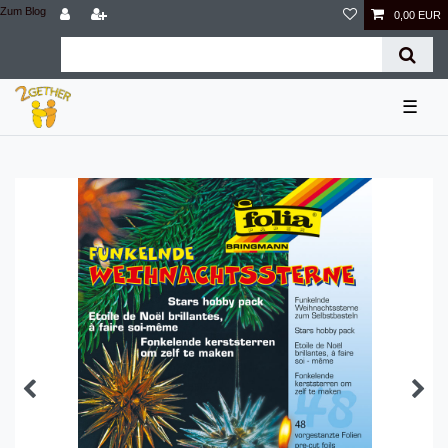
Zum Blog
0,00 EUR
☰