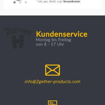
*
inkl. ges. MwSt.
zzgl.
Versandkosten