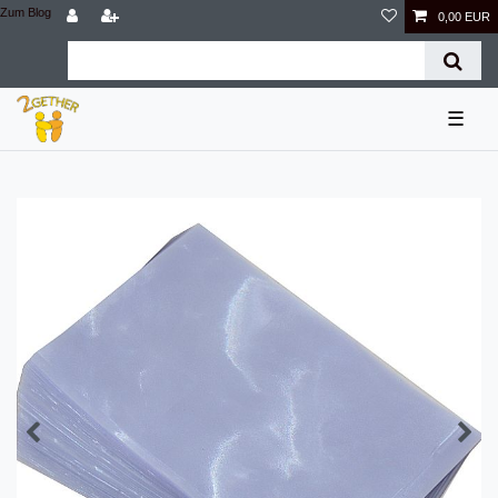
Zum Blog
0,00 EUR
☰