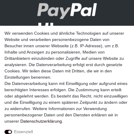
Wir verwenden Cookies und ähnliche Technologien auf unserer
Website und verarbeiten personenbezogene Daten von
Besucher:innen unserer Webseite (z.B. IP-Adresse), um z.B.
Inhalte und Anzeigen zu personalisieren, Medien von
Drittanbietern einzubinden oder Zugriffe auf unsere Website zu
analysieren. Die Datenverarbeitung erfolgt erst durch gesetzte
Newsletter
Cookies. Wir teilen diese Daten mit Dritten, die wir in den
Einstellungen benennen.
E-MAIL **
Die Datenverarbeitung kann mit Einwilligung oder aufgrund eines
berechtigten Interesses erfolgen. Die Zustimmung kann erteilt
Hiermit bestätige ich, dass ich die
Daten­schutz­erklärung
gelesen habe. Meine
oder abgelehnt werden. Es besteht das Recht, nicht einzuwilligen
Einwilligung kann ich jederzeit widerrufen.**
und die Einwilligung zu einem späteren Zeitpunkt zu ändern oder
zu widerrufen. Weitere Informationen zur Verwendung
Abonnieren
personenbezogener Daten und den Diensten erklären wir in
unserer
Daten­schutz­erklärung
.
** Hierbei handelt es sich um ein Pflichtfeld.
Essenziell