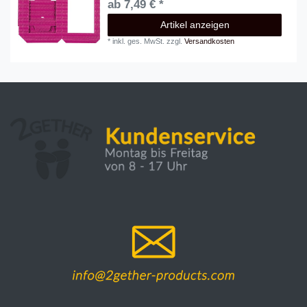
ab 7,49 € *
Artikel anzeigen
*
inkl. ges. MwSt.
zzgl.
Versandkosten