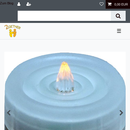
Zum Blog
0,00 EUR
☰