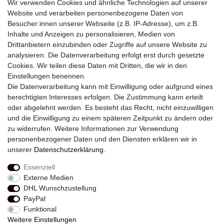
Wir verwenden Cookies und ähnliche Technologien auf unserer
Website und verarbeiten personenbezogene Daten von
Besucher:innen unserer Webseite (z.B. IP-Adresse), um z.B.
Inhalte und Anzeigen zu personalisieren, Medien von
Drittanbietern einzubinden oder Zugriffe auf unsere Website zu
analysieren. Die Datenverarbeitung erfolgt erst durch gesetzte
Newsletter
Cookies. Wir teilen diese Daten mit Dritten, die wir in den
Einstellungen benennen.
E-MAIL **
Die Datenverarbeitung kann mit Einwilligung oder aufgrund eines
berechtigten Interesses erfolgen. Die Zustimmung kann erteilt
Hiermit bestätige ich, dass ich die
Daten­schutz­erklärung
gelesen habe. Meine
oder abgelehnt werden. Es besteht das Recht, nicht einzuwilligen
Einwilligung kann ich jederzeit widerrufen.**
und die Einwilligung zu einem späteren Zeitpunkt zu ändern oder
zu widerrufen. Weitere Informationen zur Verwendung
Abonnieren
personenbezogener Daten und den Diensten erklären wir in
unserer
Daten­schutz­erklärung
.
** Hierbei handelt es sich um ein Pflichtfeld.
Essenziell
Externe Medien
Widerrufs­recht
Widerrufs­formular
Impressum
DHL Wunschzustellung
PayPal
Funktional
Daten­schutz­erklärung
AGB
Kontakt
Weitere Einstellungen