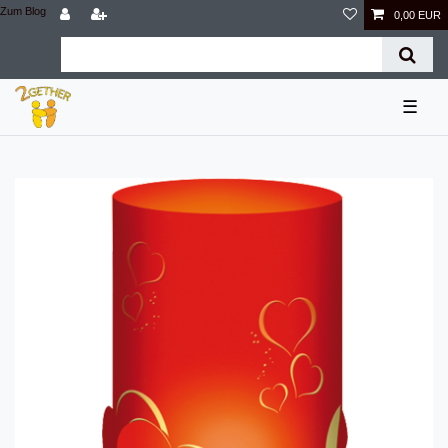
Zum Blog
0,00 EUR
☰