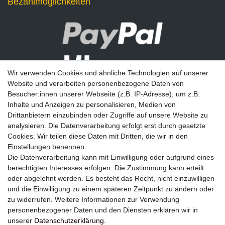
Bezahlmöglichkeiten
Wir verwenden Cookies und ähnliche Technologien auf unserer
Website und verarbeiten personenbezogene Daten von
Besucher:innen unserer Webseite (z.B. IP-Adresse), um z.B.
Inhalte und Anzeigen zu personalisieren, Medien von
Drittanbietern einzubinden oder Zugriffe auf unsere Website zu
analysieren. Die Datenverarbeitung erfolgt erst durch gesetzte
Newsletter
Cookies. Wir teilen diese Daten mit Dritten, die wir in den
Einstellungen benennen.
E-MAIL **
Die Datenverarbeitung kann mit Einwilligung oder aufgrund eines
berechtigten Interesses erfolgen. Die Zustimmung kann erteilt
Hiermit bestätige ich, dass ich die
Daten­schutz­erklärung
gelesen habe. Meine
oder abgelehnt werden. Es besteht das Recht, nicht einzuwilligen
Einwilligung kann ich jederzeit widerrufen.**
und die Einwilligung zu einem späteren Zeitpunkt zu ändern oder
zu widerrufen. Weitere Informationen zur Verwendung
Abonnieren
personenbezogener Daten und den Diensten erklären wir in
unserer
Daten­schutz­erklärung
.
** Hierbei handelt es sich um ein Pflichtfeld.