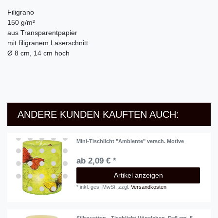
Filigrano
150 g/m²
aus Transparentpapier
mit filigranem Laserschnitt
Ø 8 cm, 14 cm hoch
ANDERE KUNDEN KAUFTEN AUCH:
Mini-Tischlicht "Ambiente" versch. Motive
ab 2,09 € *
Artikel anzeigen
*
inkl. ges. MwSt.
zzgl.
Versandkosten
Silhouetten - Tischlicht Vögelchen, D=8 cm, 5