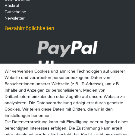
Rückruf
Gutscheine
Newsletter
Bezahlmöglichkeiten
Wir verwenden Cookies und ähnliche Technologien auf unserer
Website und verarbeiten personenbezogene Daten von
Besucher:innen unserer Webseite (z.B. IP-Adresse), um z.B.
Inhalte und Anzeigen zu personalisieren, Medien von
Drittanbietern einzubinden oder Zugriffe auf unsere Website zu
analysieren. Die Datenverarbeitung erfolgt erst durch gesetzte
Newsletter
Cookies. Wir teilen diese Daten mit Dritten, die wir in den
Einstellungen benennen.
E-MAIL **
Die Datenverarbeitung kann mit Einwilligung oder aufgrund eines
berechtigten Interesses erfolgen. Die Zustimmung kann erteilt
Hiermit bestätige ich, dass ich die
Daten­schutz­erklärung
gelesen habe. Meine
oder abgelehnt werden. Es besteht das Recht, nicht einzuwilligen