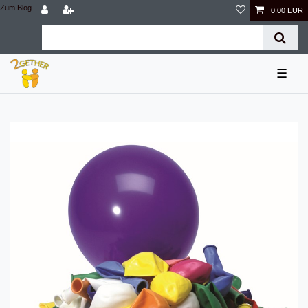
Zum Blog
0,00 EUR
☰