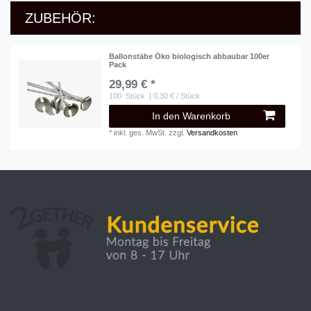
ZUBEHÖR:
Ballonstäbe Öko biologisch abbaubar 100er
Pack
29,99 € *
100
Stück
| 0,30 € / Stück
In den Warenkorb
*
inkl. ges. MwSt.
zzgl.
Versandkosten