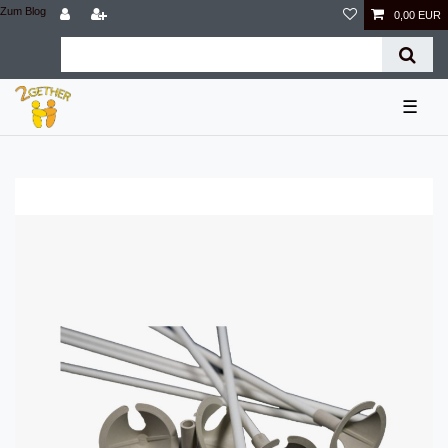
Zum Blog
0,00 EUR
☰