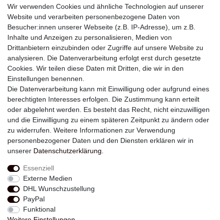
Wir verwenden Cookies und ähnliche Technologien auf unserer
Website und verarbeiten personenbezogene Daten von
Besucher:innen unserer Webseite (z.B. IP-Adresse), um z.B.
Inhalte und Anzeigen zu personalisieren, Medien von
Drittanbietern einzubinden oder Zugriffe auf unsere Website zu
analysieren. Die Datenverarbeitung erfolgt erst durch gesetzte
Newsletter
Cookies. Wir teilen diese Daten mit Dritten, die wir in den
Einstellungen benennen.
E-MAIL **
Die Datenverarbeitung kann mit Einwilligung oder aufgrund eines
berechtigten Interesses erfolgen. Die Zustimmung kann erteilt
Hiermit bestätige ich, dass ich die
Daten­schutz­erklärung
gelesen habe. Meine
oder abgelehnt werden. Es besteht das Recht, nicht einzuwilligen
Einwilligung kann ich jederzeit widerrufen.**
und die Einwilligung zu einem späteren Zeitpunkt zu ändern oder
zu widerrufen. Weitere Informationen zur Verwendung
Abonnieren
personenbezogener Daten und den Diensten erklären wir in
unserer
Daten­schutz­erklärung
.
** Hierbei handelt es sich um ein Pflichtfeld.
Essenziell
Externe Medien
Widerrufs­recht
Widerrufs­formular
Impressum
DHL Wunschzustellung
PayPal
Funktional
Daten­schutz­erklärung
AGB
Kontakt
Weitere Einstellungen