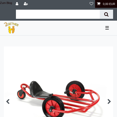
Zum Blog
0,00 EUR
☰