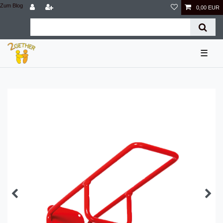
Zum Blog
0,00 EUR
☰