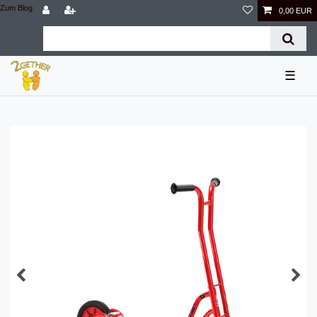
Zum Blog
0,00 EUR
☰