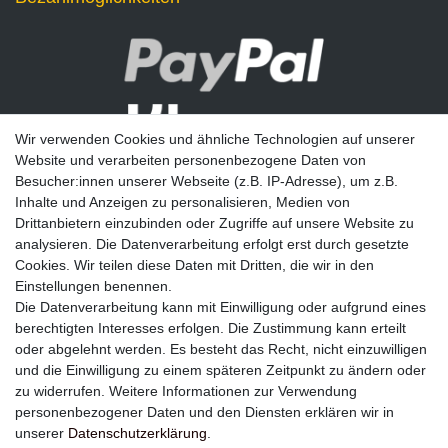
Wir verwenden Cookies und ähnliche Technologien auf unserer
Website und verarbeiten personenbezogene Daten von
Besucher:innen unserer Webseite (z.B. IP-Adresse), um z.B.
Inhalte und Anzeigen zu personalisieren, Medien von
Drittanbietern einzubinden oder Zugriffe auf unsere Website zu
analysieren. Die Datenverarbeitung erfolgt erst durch gesetzte
Newsletter
Cookies. Wir teilen diese Daten mit Dritten, die wir in den
Einstellungen benennen.
E-MAIL **
Die Datenverarbeitung kann mit Einwilligung oder aufgrund eines
berechtigten Interesses erfolgen. Die Zustimmung kann erteilt
Hiermit bestätige ich, dass ich die
Daten­schutz­erklärung
gelesen habe. Meine
oder abgelehnt werden. Es besteht das Recht, nicht einzuwilligen
Einwilligung kann ich jederzeit widerrufen.**
und die Einwilligung zu einem späteren Zeitpunkt zu ändern oder
zu widerrufen. Weitere Informationen zur Verwendung
Abonnieren
personenbezogener Daten und den Diensten erklären wir in
unserer
Daten­schutz­erklärung
.
** Hierbei handelt es sich um ein Pflichtfeld.