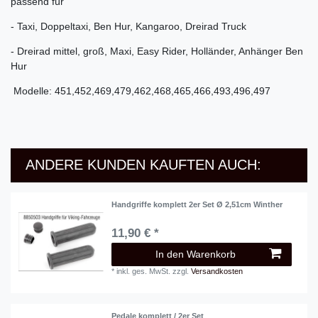
passend für
- Taxi, Doppeltaxi, Ben Hur, Kangaroo, Dreirad Truck
- Dreirad mittel, groß, Maxi, Easy Rider, Holländer, Anhänger Ben
Hur
Modelle: 451,452,469,479,462,468,465,466,493,496,497
ANDERE KUNDEN KAUFTEN AUCH:
Handgriffe komplett 2er Set Ø 2,51cm Winther
11,90 € *
In den Warenkorb
*
inkl. ges. MwSt.
zzgl.
Versandkosten
Pedale komplett / 2er Set