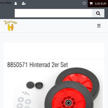
Zum Blog
0,00 EUR
☰