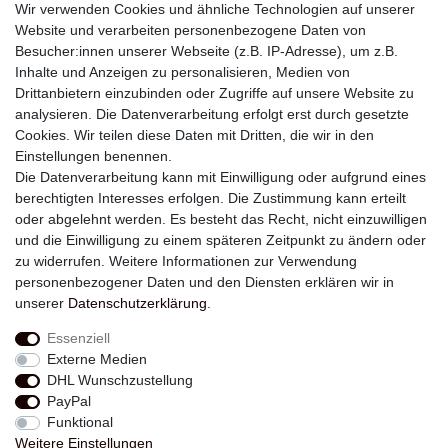
Wir verwenden Cookies und ähnliche Technologien auf unserer
Website und verarbeiten personenbezogene Daten von
Besucher:innen unserer Webseite (z.B. IP-Adresse), um z.B.
Inhalte und Anzeigen zu personalisieren, Medien von
Drittanbietern einzubinden oder Zugriffe auf unsere Website zu
analysieren. Die Datenverarbeitung erfolgt erst durch gesetzte
Newsletter
Cookies. Wir teilen diese Daten mit Dritten, die wir in den
Einstellungen benennen.
E-MAIL **
Die Datenverarbeitung kann mit Einwilligung oder aufgrund eines
berechtigten Interesses erfolgen. Die Zustimmung kann erteilt
Hiermit bestätige ich, dass ich die
Daten­schutz­erklärung
gelesen habe. Meine
oder abgelehnt werden. Es besteht das Recht, nicht einzuwilligen
Einwilligung kann ich jederzeit widerrufen.**
und die Einwilligung zu einem späteren Zeitpunkt zu ändern oder
zu widerrufen. Weitere Informationen zur Verwendung
Abonnieren
personenbezogener Daten und den Diensten erklären wir in
unserer
Daten­schutz­erklärung
.
** Hierbei handelt es sich um ein Pflichtfeld.
Essenziell
Externe Medien
Widerrufs­recht
Widerrufs­formular
Impressum
DHL Wunschzustellung
PayPal
Funktional
Daten­schutz­erklärung
AGB
Kontakt
Weitere Einstellungen