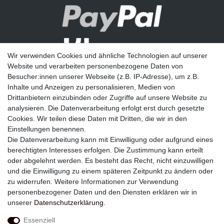
Wir verwenden Cookies und ähnliche Technologien auf unserer
Website und verarbeiten personenbezogene Daten von
Besucher:innen unserer Webseite (z.B. IP-Adresse), um z.B.
Inhalte und Anzeigen zu personalisieren, Medien von
Drittanbietern einzubinden oder Zugriffe auf unsere Website zu
analysieren. Die Datenverarbeitung erfolgt erst durch gesetzte
Newsletter
Cookies. Wir teilen diese Daten mit Dritten, die wir in den
Einstellungen benennen.
E-MAIL **
Die Datenverarbeitung kann mit Einwilligung oder aufgrund eines
berechtigten Interesses erfolgen. Die Zustimmung kann erteilt
Hiermit bestätige ich, dass ich die
Daten­schutz­erklärung
gelesen habe. Meine
oder abgelehnt werden. Es besteht das Recht, nicht einzuwilligen
Einwilligung kann ich jederzeit widerrufen.**
und die Einwilligung zu einem späteren Zeitpunkt zu ändern oder
zu widerrufen. Weitere Informationen zur Verwendung
Abonnieren
personenbezogener Daten und den Diensten erklären wir in
unserer
Daten­schutz­erklärung
.
** Hierbei handelt es sich um ein Pflichtfeld.
Essenziell