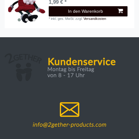
1,99 € *
In den Warenkorb
*
inkl. ges. MwSt.
zzgl.
Versandkosten