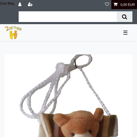
Zum Blog
0,00 EUR
☰