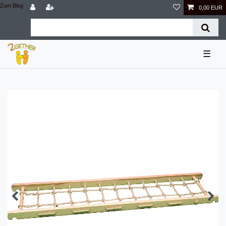
Zum Blog
0,00 EUR
☰