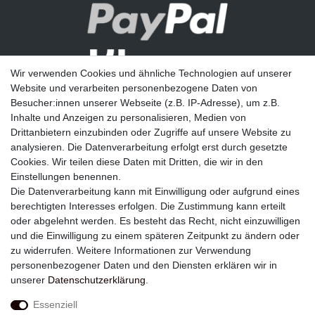
Wir verwenden Cookies und ähnliche Technologien auf unserer
Website und verarbeiten personenbezogene Daten von
Besucher:innen unserer Webseite (z.B. IP-Adresse), um z.B.
Inhalte und Anzeigen zu personalisieren, Medien von
Drittanbietern einzubinden oder Zugriffe auf unsere Website zu
analysieren. Die Datenverarbeitung erfolgt erst durch gesetzte
Newsletter
Cookies. Wir teilen diese Daten mit Dritten, die wir in den
Einstellungen benennen.
E-MAIL **
Die Datenverarbeitung kann mit Einwilligung oder aufgrund eines
berechtigten Interesses erfolgen. Die Zustimmung kann erteilt
Hiermit bestätige ich, dass ich die
Daten­schutz­erklärung
gelesen habe. Meine
oder abgelehnt werden. Es besteht das Recht, nicht einzuwilligen
Einwilligung kann ich jederzeit widerrufen.**
und die Einwilligung zu einem späteren Zeitpunkt zu ändern oder
zu widerrufen. Weitere Informationen zur Verwendung
Abonnieren
personenbezogener Daten und den Diensten erklären wir in
unserer
Daten­schutz­erklärung
.
** Hierbei handelt es sich um ein Pflichtfeld.
Essenziell