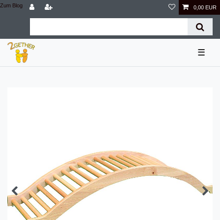
Zum Blog
0,00 EUR
☰