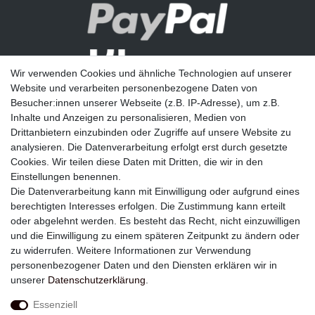
Wir verwenden Cookies und ähnliche Technologien auf unserer
Website und verarbeiten personenbezogene Daten von
Besucher:innen unserer Webseite (z.B. IP-Adresse), um z.B.
Inhalte und Anzeigen zu personalisieren, Medien von
Drittanbietern einzubinden oder Zugriffe auf unsere Website zu
analysieren. Die Datenverarbeitung erfolgt erst durch gesetzte
Newsletter
Cookies. Wir teilen diese Daten mit Dritten, die wir in den
Einstellungen benennen.
E-MAIL **
Die Datenverarbeitung kann mit Einwilligung oder aufgrund eines
berechtigten Interesses erfolgen. Die Zustimmung kann erteilt
Hiermit bestätige ich, dass ich die
Daten­schutz­erklärung
gelesen habe. Meine
oder abgelehnt werden. Es besteht das Recht, nicht einzuwilligen
Einwilligung kann ich jederzeit widerrufen.**
und die Einwilligung zu einem späteren Zeitpunkt zu ändern oder
zu widerrufen. Weitere Informationen zur Verwendung
Abonnieren
personenbezogener Daten und den Diensten erklären wir in
unserer
Daten­schutz­erklärung
.
** Hierbei handelt es sich um ein Pflichtfeld.
Essenziell