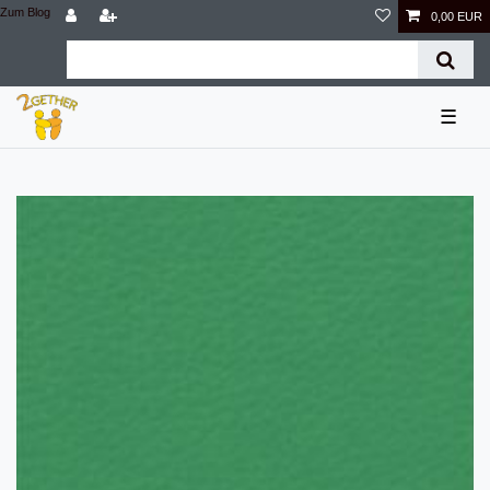
Zum Blog
0,00 EUR
☰