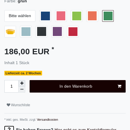
Farbe:
grün
Bitte wählen
*
186,00 EUR
Inhalt
1
Stück
Lieferzeit ca. 2 Wochen
In den Warenkorb
Wunschliste
* inkl. ges. MwSt. zzgl.
Versandkosten
Sie haben Fragen?
Hier geht es zum Kontaktformular