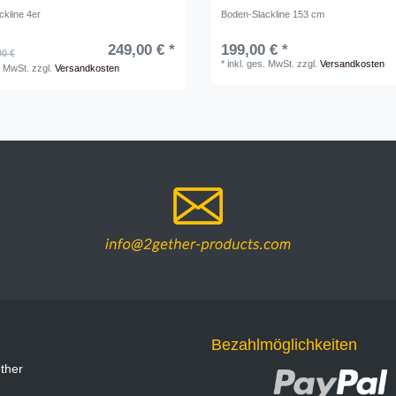
ckline 4er
Boden-Slackline 153 cm
249,00 € *
199,00 € *
00 €
*
inkl. ges. MwSt.
zzgl.
Versandkosten
. MwSt.
zzgl.
Versandkosten
Bezahlmöglichkeiten
ther