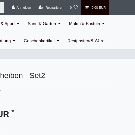
Anmelden
Registrieren
0
0,00 EUR
& Sport
Sand & Garten
Malen & Basteln
attung
Geschenkartikel
Restposten/B-Ware
cheiben - Set2
9
*
EUR