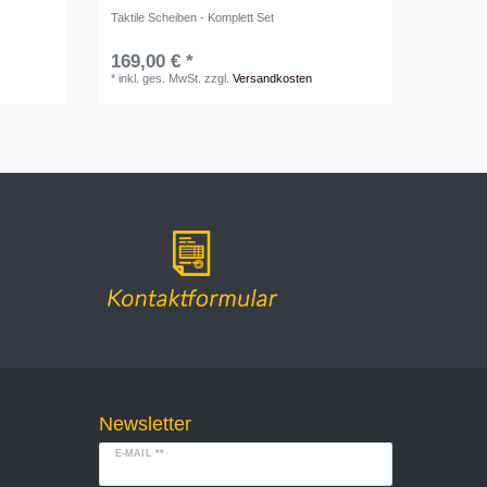
Taktile Scheiben - Komplett Set
169,00 € *
*
inkl. ges. MwSt.
zzgl.
Versandkosten
Newsletter
E-MAIL **