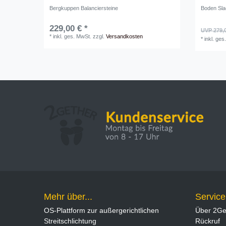
Bergkuppen Balanciersteine
Boden Sla
229,00 € *
UVP 279,
*
inkl. ges. MwSt.
zzgl.
Versandkosten
*
inkl. ges
Mehr über...
Service
OS-Plattform zur außergerichtlichen
Über 2Ge
Streitschlichtung
Rückruf