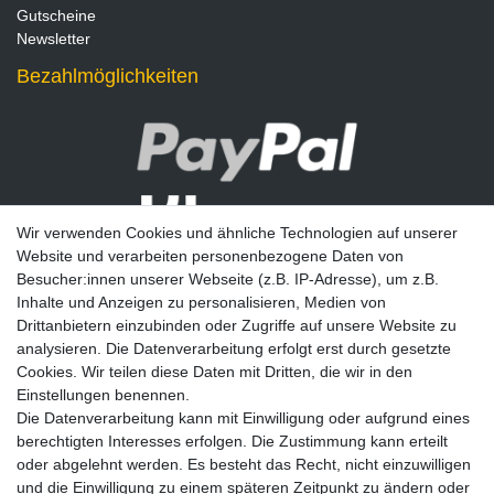
Gutscheine
Newsletter
Bezahlmöglichkeiten
Wir verwenden Cookies und ähnliche Technologien auf unserer
Website und verarbeiten personenbezogene Daten von
Besucher:innen unserer Webseite (z.B. IP-Adresse), um z.B.
Inhalte und Anzeigen zu personalisieren, Medien von
Drittanbietern einzubinden oder Zugriffe auf unsere Website zu
analysieren. Die Datenverarbeitung erfolgt erst durch gesetzte
Newsletter
Cookies. Wir teilen diese Daten mit Dritten, die wir in den
Einstellungen benennen.
E-MAIL **
Die Datenverarbeitung kann mit Einwilligung oder aufgrund eines
berechtigten Interesses erfolgen. Die Zustimmung kann erteilt
Hiermit bestätige ich, dass ich die
Daten­schutz­erklärung
gelesen habe. Meine
oder abgelehnt werden. Es besteht das Recht, nicht einzuwilligen
Einwilligung kann ich jederzeit widerrufen.**
und die Einwilligung zu einem späteren Zeitpunkt zu ändern oder