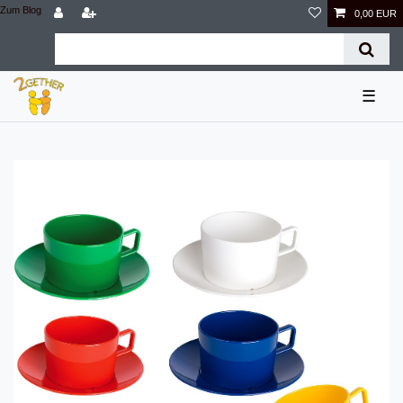
Zum Blog
0,00 EUR
☰