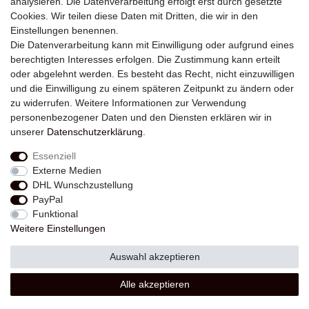
analysieren. Die Datenverarbeitung erfolgt erst durch gesetzte
Newsletter
Cookies. Wir teilen diese Daten mit Dritten, die wir in den
Einstellungen benennen.
E-MAIL **
Die Datenverarbeitung kann mit Einwilligung oder aufgrund eines
berechtigten Interesses erfolgen. Die Zustimmung kann erteilt
Hiermit bestätige ich, dass ich die
Daten­schutz­erklärung
gelesen habe. Meine
oder abgelehnt werden. Es besteht das Recht, nicht einzuwilligen
Einwilligung kann ich jederzeit widerrufen.**
und die Einwilligung zu einem späteren Zeitpunkt zu ändern oder
zu widerrufen. Weitere Informationen zur Verwendung
Abonnieren
personenbezogener Daten und den Diensten erklären wir in
unserer
Daten­schutz­erklärung
.
** Hierbei handelt es sich um ein Pflichtfeld.
Essenziell
Externe Medien
Widerrufs­recht
Widerrufs­formular
Impressum
DHL Wunschzustellung
PayPal
Funktional
Daten­schutz­erklärung
AGB
Kontakt
Weitere Einstellungen
Auswahl akzeptieren
© Copyright 2026 | Alle Rechte vorbehalten.
Alle akzeptieren