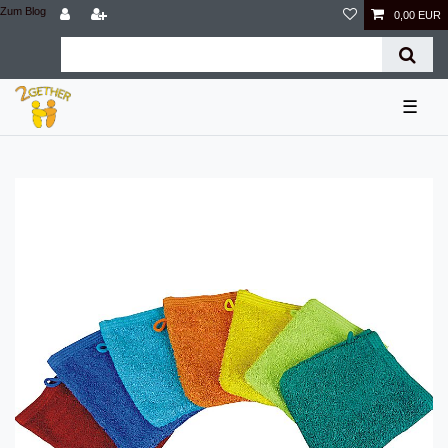
Zum Blog
0,00 EUR
☰