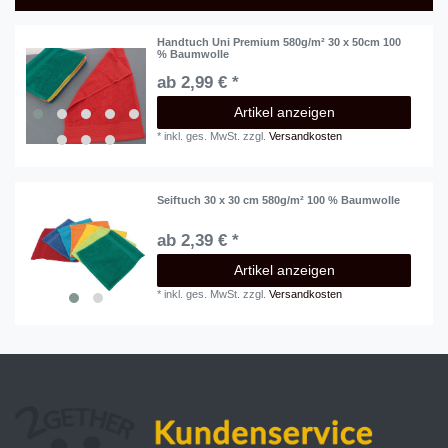
Handtuch Uni Premium 580g/m² 30 x 50cm 100
% Baumwolle
ab 2,99 € *
Artikel anzeigen
*
inkl. ges. MwSt.
zzgl.
Versandkosten
Seiftuch 30 x 30 cm 580g/m² 100 % Baumwolle
ab 2,39 € *
Artikel anzeigen
*
inkl. ges. MwSt.
zzgl.
Versandkosten