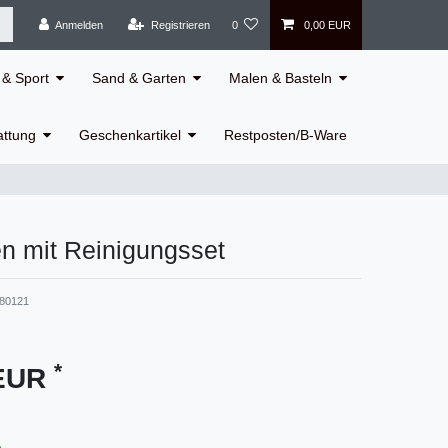
Anmelden
Registrieren
0
0,00 EUR
& Sport
Sand & Garten
Malen & Basteln
attung
Geschenkartikel
Restposten/B-Ware
n mit Reinigungsset
80121
*
 EUR