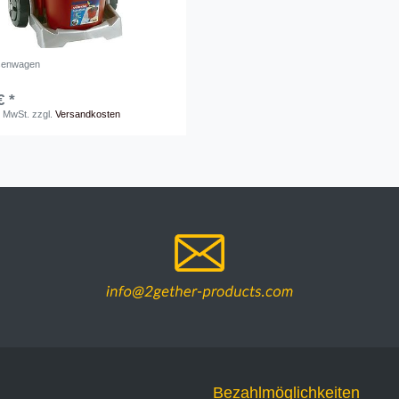
esenwagen
€ *
. MwSt.
zzgl.
Versandkosten
Bezahlmöglichkeiten