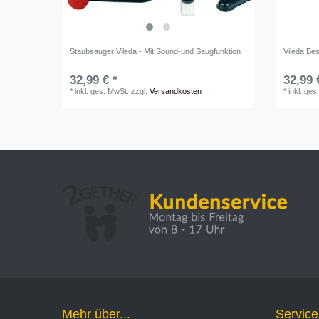
Staubsauger Vileda - Mit Sound-und Saugfunktion
Vileda B
32,99 € *
32,99 
*
inkl. ges. MwSt.
zzgl.
Versandkosten
*
inkl. ges
Mehr über...
Service