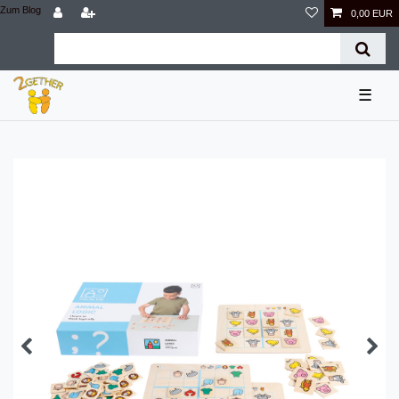
Zum Blog
0,00 EUR
☰