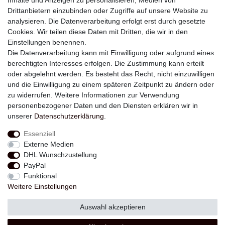
Inhalte und Anzeigen zu personalisieren, Medien von
Drittanbietern einzubinden oder Zugriffe auf unsere Website zu
analysieren. Die Datenverarbeitung erfolgt erst durch gesetzte
Newsletter
Cookies. Wir teilen diese Daten mit Dritten, die wir in den
Einstellungen benennen.
E-MAIL **
Die Datenverarbeitung kann mit Einwilligung oder aufgrund eines
berechtigten Interesses erfolgen. Die Zustimmung kann erteilt
Hiermit bestätige ich, dass ich die
Daten­schutz­erklärung
gelesen habe. Meine
oder abgelehnt werden. Es besteht das Recht, nicht einzuwilligen
Einwilligung kann ich jederzeit widerrufen.**
und die Einwilligung zu einem späteren Zeitpunkt zu ändern oder
zu widerrufen. Weitere Informationen zur Verwendung
Abonnieren
personenbezogener Daten und den Diensten erklären wir in
unserer
Daten­schutz­erklärung
.
** Hierbei handelt es sich um ein Pflichtfeld.
Essenziell
Externe Medien
Widerrufs­recht
Widerrufs­formular
Impressum
DHL Wunschzustellung
PayPal
Funktional
Daten­schutz­erklärung
AGB
Kontakt
Weitere Einstellungen
Auswahl akzeptieren
© Copyright 2026 | Alle Rechte vorbehalten.