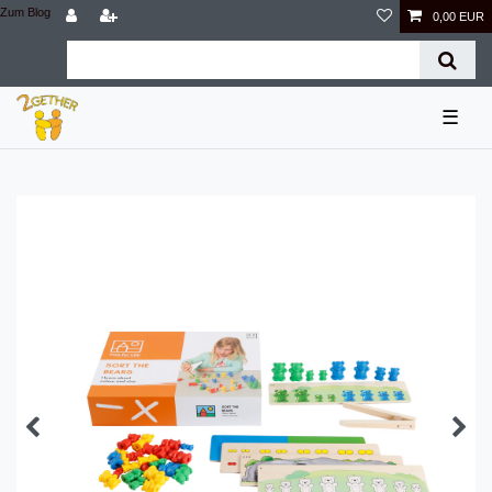
Zum Blog
0,00 EUR
☰