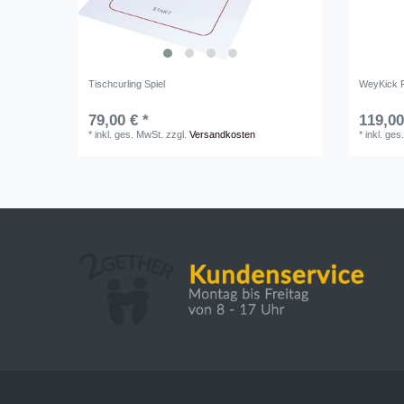
Tischcurling Spiel
WeyKick P
79,00 € *
119,00
*
inkl. ges. MwSt.
zzgl.
Versandkosten
*
inkl. ges