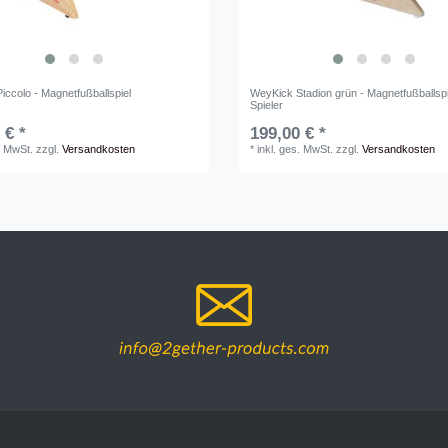
iccolo - Magnetfußballspiel
WeyKick Stadion grün - Magnetfußballspi
Spieler
 € *
199,00 € *
. MwSt.
zzgl.
Versandkosten
*
inkl. ges. MwSt.
zzgl.
Versandkosten