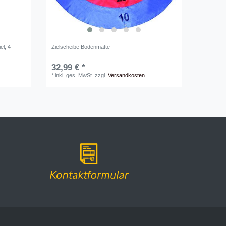
el, 4
Zielscheibe Bodenmatte
32,99 € *
*
inkl. ges. MwSt.
zzgl.
Versandkosten