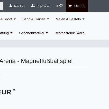
Anmelden
Registrieren
0
0,00 EUR
& Sport
Sand & Garten
Malen & Basteln
attung
Geschenkartikel
Restposten/B-Ware
rena - Magnetfußballspiel
1
*
 EUR