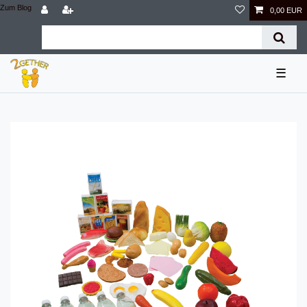
Zum Blog
0,00 EUR
☰