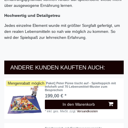
über ausgewogene Ernährung lernen.
Hochwertig und Detailgetreu
Jedes einzelne Element wurde mit größter Sorgfalt gefertigt, um 
den realen Lebensmitteln so nah wie möglich zu kommen. So 
wird der Spielspaß zur lehrreichen Erfahrung.
ANDERE KUNDEN KAUFTEN AUCH:
Mengenrabatt möglich
[Paket] Peter Püree tischt auf - Spielteppich mit
Infoheft und 70 Lebensmittel-Muster zum
Besprechen
199,00 € *
In den Warenkorb
*
inkl. ges. MwSt.
zzgl.
Versandkosten