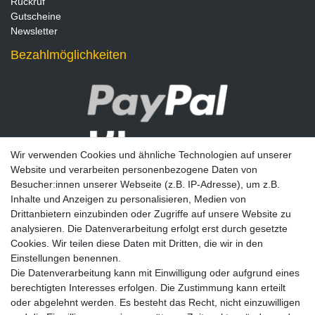
Rückruf
Gutscheine
Newsletter
Bezahlmöglichkeiten
Wir verwenden Cookies und ähnliche Technologien auf unserer
Website und verarbeiten personenbezogene Daten von
Besucher:innen unserer Webseite (z.B. IP-Adresse), um z.B.
Inhalte und Anzeigen zu personalisieren, Medien von
Drittanbietern einzubinden oder Zugriffe auf unsere Website zu
analysieren. Die Datenverarbeitung erfolgt erst durch gesetzte
Newsletter
Cookies. Wir teilen diese Daten mit Dritten, die wir in den
Einstellungen benennen.
E-MAIL **
Die Datenverarbeitung kann mit Einwilligung oder aufgrund eines
berechtigten Interesses erfolgen. Die Zustimmung kann erteilt
Hiermit bestätige ich, dass ich die
Daten­schutz­erklärung
gelesen habe. Meine
oder abgelehnt werden. Es besteht das Recht, nicht einzuwilligen
Einwilligung kann ich jederzeit widerrufen.**