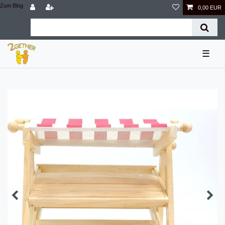
Zum Blog
0,00 EUR
☰