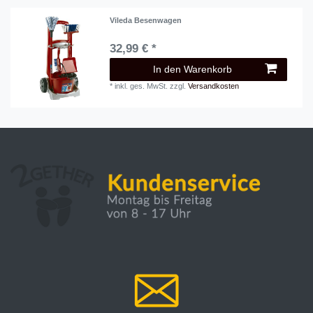
Vileda Besenwagen
32,99 € *
In den Warenkorb
*
inkl. ges. MwSt.
zzgl.
Versandkosten