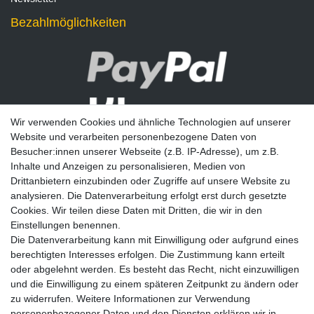
Bezahlmöglichkeiten
Wir verwenden Cookies und ähnliche Technologien auf unserer
Website und verarbeiten personenbezogene Daten von
Besucher:innen unserer Webseite (z.B. IP-Adresse), um z.B.
Inhalte und Anzeigen zu personalisieren, Medien von
Drittanbietern einzubinden oder Zugriffe auf unsere Website zu
analysieren. Die Datenverarbeitung erfolgt erst durch gesetzte
Newsletter
Cookies. Wir teilen diese Daten mit Dritten, die wir in den
Einstellungen benennen.
E-MAIL **
Die Datenverarbeitung kann mit Einwilligung oder aufgrund eines
berechtigten Interesses erfolgen. Die Zustimmung kann erteilt
Hiermit bestätige ich, dass ich die
Daten­schutz­erklärung
gelesen habe. Meine
oder abgelehnt werden. Es besteht das Recht, nicht einzuwilligen
Einwilligung kann ich jederzeit widerrufen.**
und die Einwilligung zu einem späteren Zeitpunkt zu ändern oder
zu widerrufen. Weitere Informationen zur Verwendung
Abonnieren
personenbezogener Daten und den Diensten erklären wir in