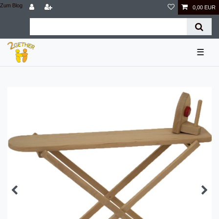
Zum Blog
0,00 EUR
☰