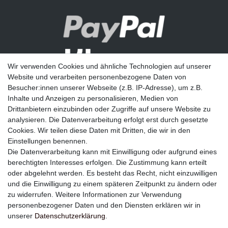
Wir verwenden Cookies und ähnliche Technologien auf unserer
Website und verarbeiten personenbezogene Daten von
Besucher:innen unserer Webseite (z.B. IP-Adresse), um z.B.
Inhalte und Anzeigen zu personalisieren, Medien von
Drittanbietern einzubinden oder Zugriffe auf unsere Website zu
analysieren. Die Datenverarbeitung erfolgt erst durch gesetzte
Newsletter
Cookies. Wir teilen diese Daten mit Dritten, die wir in den
Einstellungen benennen.
E-MAIL **
Die Datenverarbeitung kann mit Einwilligung oder aufgrund eines
berechtigten Interesses erfolgen. Die Zustimmung kann erteilt
Hiermit bestätige ich, dass ich die
Daten­schutz­erklärung
gelesen habe. Meine
oder abgelehnt werden. Es besteht das Recht, nicht einzuwilligen
Einwilligung kann ich jederzeit widerrufen.**
und die Einwilligung zu einem späteren Zeitpunkt zu ändern oder
zu widerrufen. Weitere Informationen zur Verwendung
Abonnieren
personenbezogener Daten und den Diensten erklären wir in
unserer
Daten­schutz­erklärung
.
** Hierbei handelt es sich um ein Pflichtfeld.