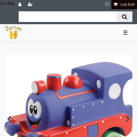
Zum Blog
0,00 EUR
☰