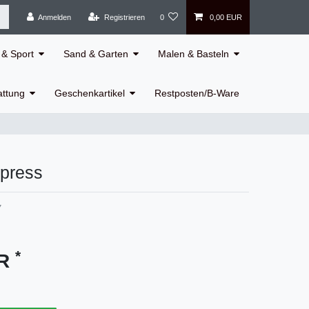
Anmelden
Registrieren
0
0,00 EUR
& Sport
Sand & Garten
Malen & Basteln
attung
Geschenkartikel
Restposten/B-Ware
press
7
*
UR