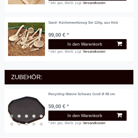
*
inkl. ges. MwSt.
zzgl.
Versandkosten
Sand- Küchenwerkzeug Set 12tlg. aus Holz
99,00 € *
In den Warenkorb
*
inkl. ges. MwSt.
zzgl.
Versandkosten
ZUBEHÖR:
Recycling-Wanne Schwarz Groß Ø 98 cm
59,00 € *
In den Warenkorb
*
inkl. ges. MwSt.
zzgl.
Versandkosten