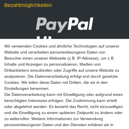
Bezahlmöglichkeiten
Wir verwenden Cookies und ähnliche Technologien auf unserer
Website und verarbeiten personenbezogene Daten von
Besucher:innen unserer Webseite (z.B. IP-Adresse), um z.B.
Inhalte und Anzeigen zu personalisieren, Medien von
Drittanbietern einzubinden oder Zugriffe auf unsere Website zu
analysieren. Die Datenverarbeitung erfolgt erst durch gesetzte
Newsletter
Cookies. Wir teilen diese Daten mit Dritten, die wir in den
Einstellungen benennen.
E-MAIL **
Die Datenverarbeitung kann mit Einwilligung oder aufgrund eines
berechtigten Interesses erfolgen. Die Zustimmung kann erteilt
Hiermit bestätige ich, dass ich die
Daten­schutz­erklärung
gelesen habe. Meine
oder abgelehnt werden. Es besteht das Recht, nicht einzuwilligen
Einwilligung kann ich jederzeit widerrufen.**
und die Einwilligung zu einem späteren Zeitpunkt zu ändern oder
zu widerrufen. Weitere Informationen zur Verwendung
Abonnieren
personenbezogener Daten und den Diensten erklären wir in