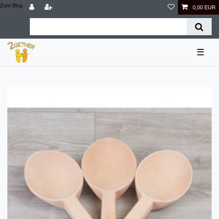
Zum Blog
0,00 EUR
☰