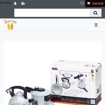
Zum Blog
0,00 EUR
☰